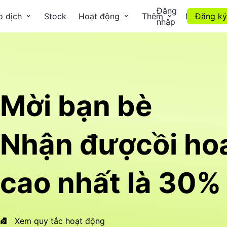
Đăng
o dịch
Stock
Hoạt động
Thêm
Mua Coin
Đăng ký
nhập
Mời bạn bè
Nhận đượcồi ho
cao nhất là 30%
Xem quy tắc hoạt động