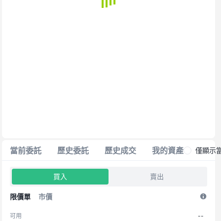
當前委託
歷史委託
歷史成交
我的資產
交易
僅顯示
買入
賣出
限價單
市價
可用
--