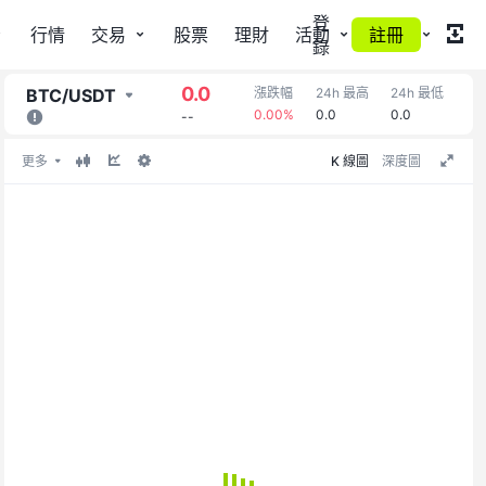
登
行情
交易
股票
理財
活動
註冊
更多
錄
0.0
BTC
/
USDT
漲跌幅
24h 最高
24h 最低
24
0.00%
0.0
0.0
--
--
K 線圖
深度圖
更多