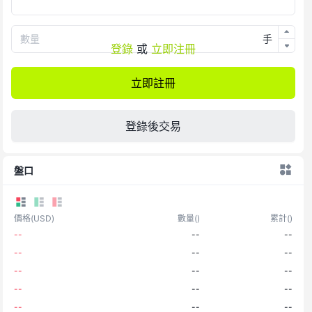
數量
手
登錄
或
立即注冊
立即註冊
登錄後交易
盤口
價格
(
USD
)
數量
(
)
累計
(
)
--
--
--
--
--
--
--
--
--
--
--
--
--
--
--