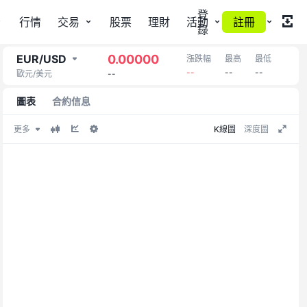
登
行情
交易
股票
理財
活動
註冊
更多
錄
EUR/USD
0.00000
漲跌幅
最高
最低
多頭
--
--
--
0.00
歐元/美元
--
圖表
合約信息
K線圖
深度圖
更多