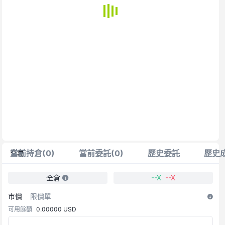
當前持倉(0)
當前委託(0)
歷史委託
歷史
交易
全倉
--
X
--
X
市價
限價單
可用餘額
0.00000
USD